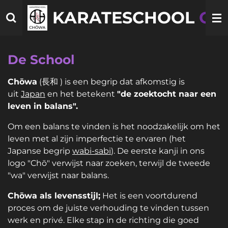
Ga
KARATESCHOOL
CH
direct
naar
de
De School
hoofdinhoud
Chōwa
(長和 ) is een begrip dat afkomstig is
uit
Japan
en het betekent
"
de zoektocht naar een
leven in balans".
Om een balans te vinden is het noodzakelijk om het
leven met al zijn imperfectie
te ervaren (het
Japanse begrip
wabi-sabi
).
De eerste kanji in ons
logo "Chō" verwijst naar zoeken, terwijl de tweede
"wa" verwijst naar balans.
Chōwa als levensstijl;
Het is een voortdurend
proces om de juiste verhouding te vinden tussen
werk en privé.
Elke stap in de richting die goed