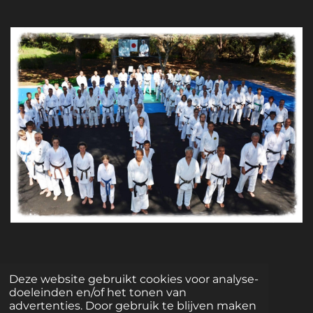
© 2024 Karateschool Chōwa
Deze website gebruikt cookies voor analyse-
Powered by
JouwWeb
doeleinden en/of het tonen van
advertenties. Door gebruik te blijven maken