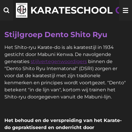
Ga
KARATESCHOOL
CH
direct
naar
de
Stijlgroep Dento Shito Ryu
hoofdinhoud
Het Shito-ryu Karate-do is als karatestijl in 1934
gesticht door Mabuni Kenwa.
De
navolgende
generaties
stijlvertegenwoordigers
binnen de
"Dento Shito Ryu Internatonal" (DSRI) zorgen er
voor dat de karatestijl met zijn tradionele
kenmerken en principes wordt voortgezet. "Dento"
betekent "in de lijn van", kortom wij trainen het
Shito-ryu doorgegeven vanuit de Mabuni-lijn.
Het behoud en de verspreiding van het Karate-
do gepraktiseerd en onderricht door