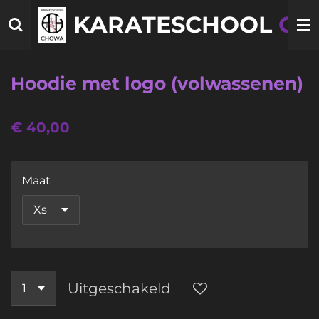
Ga
KARATESCHOOL
CH
direct
naar
de
Hoodie met logo (volwassenen)
hoofdinhoud
€ 40,00
Maat
Uitgeschakeld