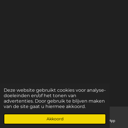
© 2024 Karateschool Chōwa
Deze website gebruikt cookies voor analyse-
Powered by
JouwWeb
doeleinden en/of het tonen van
advertenties. Door gebruik te blijven maken
van de site gaat u hiermee akkoord.
Akkoord
E-mailadres
Telefoonnummer
WhatsApp